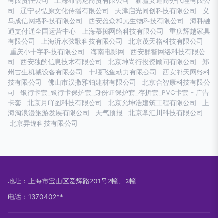
有限责任公司
上海布偶尼商贸有限公司
新疆安道商务代理有限公
司
辽宁易弘原文化传播有限公司
天津启光同创科技有限公司
义
乌成信网络科技有限公司
西安盈众和元生物科技有限公司
海科融
通支付通全国运营中心
上海慕掷网络科技有限公司
重庆辉越家具
有限公司
上海沂水弦歌科技有限公司
北京茂天格科技有限公司
重庆小十字科技有限公司
海南电影网
西安群智网络科技有限公
司
西安独酌信息技术有限公司
北京坤尚行投资顾问有限公司
郑
州吉生机械设备有限公司
十堰飞鱼动力有限公司
西安补天网络科
技有限公司
佛山市汉撒雅铂建材有限公司
北京合智康科技有限公
司
银行卡套_银行卡保护套_身份证保护套_存折套_PVC卡套 - 广告
卡套
北京月吖图科技有限公司
北京允坤浩建筑工程有限公司
上
海淘浪漫旅游发展有限公司
天气预报
北京掌汇川科技有限公司
北京异逢科技有限公司
地址：上海市宝山区爱辉路201号2幢、3幢
电话：1370402**