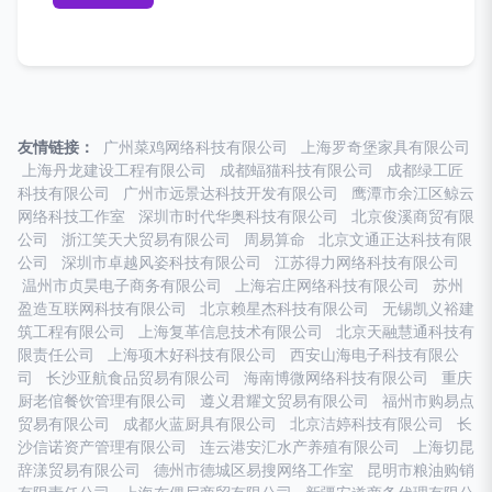
友情链接：
广州菜鸡网络科技有限公司
上海罗奇堡家具有限公司
上海丹龙建设工程有限公司
成都蝠猫科技有限公司
成都绿工匠
科技有限公司
广州市远景达科技开发有限公司
鹰潭市余江区鲸云
网络科技工作室
深圳市时代华奥科技有限公司
北京俊溪商贸有限
公司
浙江笑天犬贸易有限公司
周易算命
北京文通正达科技有限
公司
深圳市卓越风姿科技有限公司
江苏得力网络科技有限公司
温州市贞昊电子商务有限公司
上海宕庄网络科技有限公司
苏州
盈造互联网科技有限公司
北京赖星杰科技有限公司
无锡凯义裕建
筑工程有限公司
上海复革信息技术有限公司
北京天融慧通科技有
限责任公司
上海项木好科技有限公司
西安山海电子科技有限公
司
长沙亚航食品贸易有限公司
海南博微网络科技有限公司
重庆
厨老倌餐饮管理有限公司
遵义君耀文贸易有限公司
福州市购易点
贸易有限公司
成都火蓝厨具有限公司
北京洁婷科技有限公司
长
沙信诺资产管理有限公司
连云港安汇水产养殖有限公司
上海切昆
辞漾贸易有限公司
德州市德城区易搜网络工作室
昆明市粮油购销