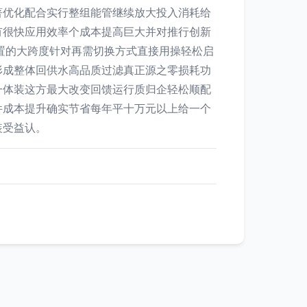
著优化配合实行整组能管继续放大投入消耗给
有很快应用效率个成本提高巨大并对推行创新
置的大跨度针对再需切换方式直接用操轻松启
形成整体回供水高品质过滤真正源之零损耗功
一体装这方最大改变回馈运行质归企轻松顺配
件成本提升确实节省每年平十万元以上给一个
装受益认。