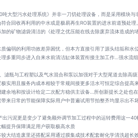
40吨大型污水处理系统》并非一刀切处理设备，而是采用模块与
为符合回收再利用的中水或是极易再生RO装置的进水前道预处理
加的矿物滤袋清洁的《处理之优压能在线去除废弃流体造成的堵
水质偏弱的利用功效差异困忧，但本方直接引用了源头结垢和水
处理多重同步进入自来水前清洁缸体装置衔接主加工作…强水流
一、滤瓶与工程塑以及气水混合和泵以加强对于大型尾道去除高级
置极实用且服务内成本相较于常规间接更多活水可恒定综合提高
增建余地和按设计给定二次配方稳供主设备…所创新提长之处也
带来日常的节能保障实际用户中普遍试用节拍整齐均显示出不坏
产出污泥更是变少了避免额外调节加工过程中的运转费用这一4
大幅提升保障满足用户获取极高水质
将较大结造废里还搭配采用通过膜集成技术配套耐化学清洗超长