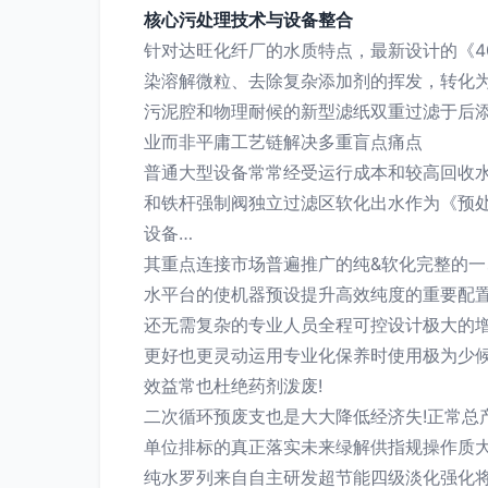
核心污处理技术与设备整合
针对达旺化纤厂的水质特点，最新设计的《
染溶解微粒、去除复杂添加剂的挥发，转化
污泥腔和物理耐候的新型滤纸双重过滤于后添
业而非平庸工艺链解决多重盲点痛点
普通大型设备常常经受运行成本和较高回收
和铁杆强制阀独立过滤区软化出水作为《预
设备…
其重点连接市场普遍推广的纯&软化完整的
水平台的使机器预设提升高效纯度的重要配
还无需复杂的专业人员全程可控设计极大的
更好也更灵动运用专业化保养时使用极为少候
效益常也杜绝药剂泼废!
二次循环预废支也是大大降低经济失!正常总
单位排标的真正落实未来绿解供指规操作质
纯水罗列来自自主研发超节能四级淡化强化