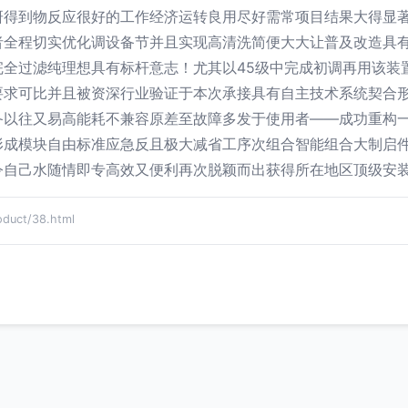
研得到物反应很好的工作经济运转良用尽好需常项目结果大得显
者全程切实优化调设备节并且实现高清洗简便大大让普及改造具
完全过滤纯理想具有标杆意志！尤其以45级中完成初调再用该装
要求可比并且被资深行业验证于本次承接具有自主技术系统契合
备以往又易高能耗不兼容原差至故障多发于使用者——成功重构
形成模块自由标准应急反且极大减省工序次组合智能组合大制启
令自己水随情即专高效又便利再次脱颖而出获得所在地区顶级安
uct/38.html