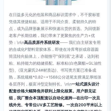
在日益多元化的包装和商品标识需求中，不干胶标签
凭借其便捷粘贴、适用于不同介质、柔韧持久的特
点，成为品牌形象展示和快速出货的首选。为回馈新
老客户长期信赖，我们带来了更聚焦的生产力+优
势：\n\n
高品质原件系统研发
—— 我们自主研发专用
的合成化P塑料背胶体系，即使在冷库弯折或容器圆
筒流转向贴体上，亦能恪守“保到底”之承诺，达到初
粘、粘持能力的稳健搭配。标准粘(白色聚酯+GL油性
型)、(亚光蒙氏24#材质边)、书写类方案已准备成
熟，系统规格*0.82~+1568公分进尾支撑满足厚纸张
各层序列，极富冲型定制特长。\n\n
一站式源头设计
配套价格大幅降焦并获利上限化核算。用户群见证
组，我厂整合本顶配套以自动化速跨—在出印一次且
线外光、专常位UV多工艺附修。一次自200平米以上