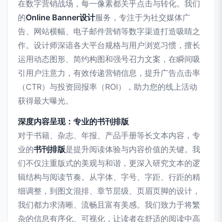
在数字营销战场，每一像素都关乎点击与转化。我们
的
Online Banner设计
服务，专注于为社交媒体广
告、网站横幅、电子邮件营销等数字渠道打造吸睛之
作。设计师深谙各大平台规格与用户浏览习惯，擅长
运用动态图形、简约构图和强号召力文案，在瞬间吸
引用户注意力，有效传递营销信息，提升广告点击率
（CTR）与投资回报率（ROI），助力您的线上活动
获得最大曝光。
深度内容呈现：专业的书刊排版
对于书籍、杂志、年报、产品手册等长文本内容，专
业的
书刊排版
是提升阅读体验与内容价值的关键。我
们不仅注重版式的美观与和谐，更深入研究文本的逻
辑结构与阅读节奏。从字体、字号、字距、行距的精
细调整，到图文混排、章节层级、页眉页脚的设计，
我们都力求清晰、流畅且富有美感。我们致力于将繁
杂的信息有序化、可视化，让读者在舒适的阅读中高